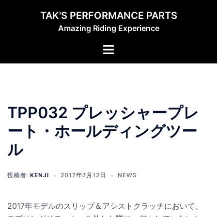
コ
TAK'S PERFORMANCE PARTS
ン
Amazing Riding Experience
テ
ン
ト
ツ
グ
へ
ル
ス
メ
キ
ニ
ッ
TPP032 プレッシャープレ
ュ
プ
ー
ート・ホールディングツー
ル
投稿者:
KENJI
2017年7月12日
NEWS
2017年モデルのスリップ＆アシストクラッチにおいて、