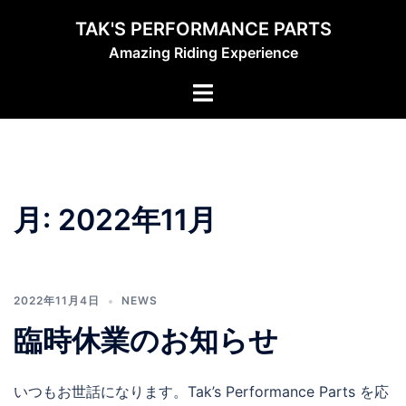
コ
TAK'S PERFORMANCE PARTS
ン
Amazing Riding Experience
テ
ン
ト
ツ
グ
へ
ル
ス
メ
キ
ニ
ッ
ュ
月:
2022年11月
プ
ー
2022年11月4日
NEWS
臨時休業のお知らせ
いつもお世話になります。Tak’s Performance Parts を応