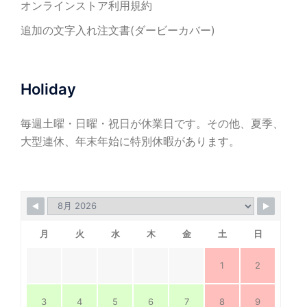
オンラインストア利用規約
追加の文字入れ注文書(ダービーカバー)
Holiday
毎週土曜・日曜・祝日が休業日です。その他、夏季、
大型連休、年末年始に特別休暇があります。
月
火
水
木
金
土
日
1
2
3
4
5
6
7
8
9