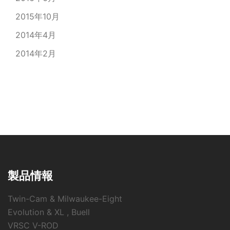
2015年10月
2014年4月
2014年2月
製品情報
Twin-Cam & Milwaukee-Eight
Evolution & XL , Buell
VRSC V-ROD