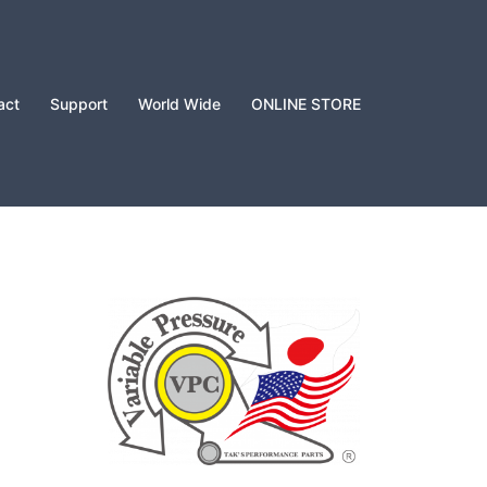
act
Support
World Wide
ONLINE STORE