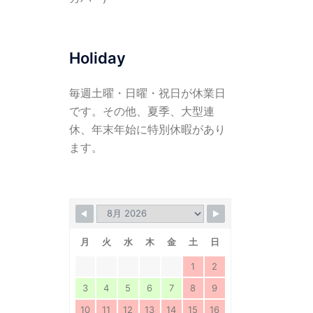
Holiday
毎週土曜・日曜・祝日が休業日
です。その他、夏季、大型連
休、年末年始に特別休暇があり
ます。
月
火
水
木
金
土
日
1
2
3
4
5
6
7
8
9
10
11
12
13
14
15
16