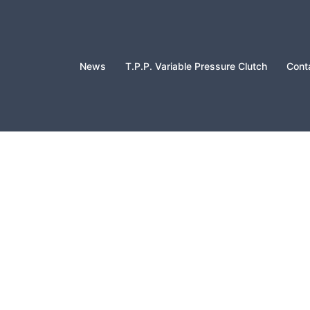
News
T.P.P. Variable Pressure Clutch
Cont
月