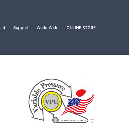
act
Support
World Wide
ONLINE STORE