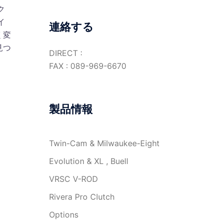
ク
イ
連絡する
く変
見つ
DIRECT :
FAX : 089-969-6670
製品情報
Twin-Cam & Milwaukee-Eight
Evolution & XL , Buell
VRSC V-ROD
Rivera Pro Clutch
Options