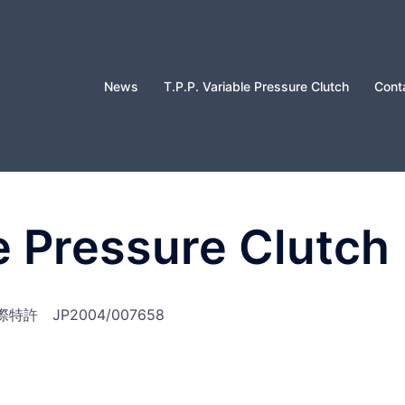
News
T.P.P. Variable Pressure Clutch
Cont
le Pressure Clutch
国際特許 JP2004/007658