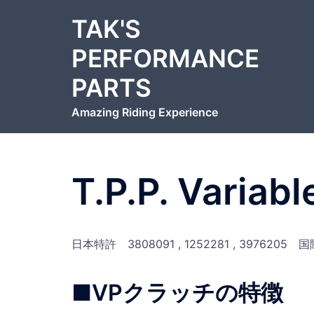
コ
TAK'S
ン
テ
PERFORMANCE
ン
PARTS
ツ
へ
Amazing Riding Experience
ス
キ
ッ
プ
T.P.P. Variab
日本特許 3808091 , 1252281 , 3976205 
■VPクラッチの特徴