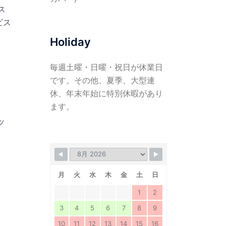
ス
ビス
Holiday
毎週土曜・日曜・祝日が休業日
です。その他、夏季、大型連
休、年末年始に特別休暇があり
ます。
ッ
月
火
水
木
金
土
日
1
2
3
4
5
6
7
8
9
10
11
12
13
14
15
16