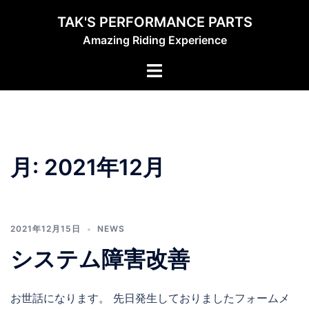
コ
TAK'S PERFORMANCE PARTS
ン
Amazing Riding Experience
テ
ン
ト
ツ
グ
へ
ル
ス
メ
キ
ニ
ッ
ュ
月:
2021年12月
プ
ー
2021年12月15日
NEWS
システム障害改善
お世話になります。 先日発生しておりましたフォームメ