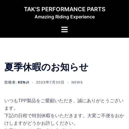
コ
TAK'S PERFORMANCE PARTS
ン
Amazing Riding Experience
テ
ン
ト
ツ
グ
へ
ル
ス
メ
キ
ニ
ッ
夏季休暇のお知らせ
ュ
プ
ー
投稿者:
KENJI
2023年7月30日
NEWS
いつもTPP製品をご愛顧いただき、誠にありがとうござい
ます。
下記の日程で特別休暇をいただきます。大変ご不便をおか
けしますがどうかお許しください。