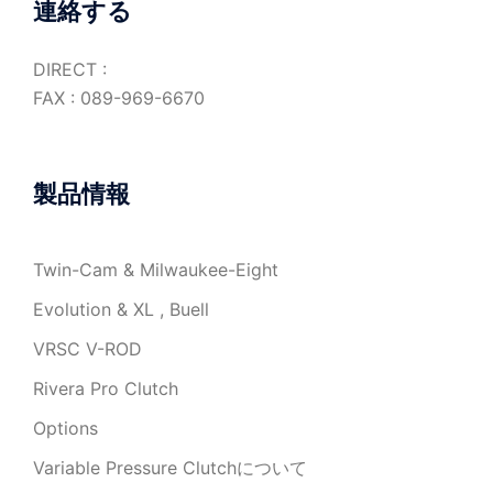
商
連絡する
ン
ー
品
が
ジ
ペ
DIRECT :
あ
か
ー
FAX : 089-969-6670
り
ら
ジ
ま
選
か
す。
択
ら
製品情報
オ
で
選
プ
き
択
シ
ま
で
Twin-Cam & Milwaukee-Eight
ョ
す
き
ン
Evolution & XL , Buell
ま
は
す
VRSC V-ROD
商
Rivera Pro Clutch
品
ペ
Options
ー
Variable Pressure Clutchについて
ジ