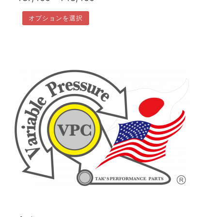
ー
リ
格
シ
エ
オプションを選択
帯:
ョ
ー
こ
ン
¥37,400
シ
の
が
–
ョ
商
あ
ン
¥48,400
品
り
が
に
ま
あ
は
す。
り
複
オ
ま
数
プ
す。
の
シ
オ
バ
ョ
プ
リ
ン
シ
エ
は
ョ
ー
商
ン
シ
品
は
ョ
ペ