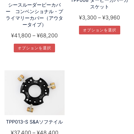
シースルーダービーカバ
スケット
ー コンベンショナル・プ
価
¥
3,300
–
¥
3,960
ライマリーカバー（アウタ
ータイプ）
格
オプションを選択
帯:
価
¥
41,800
–
¥
68,200
こ
¥3,3
格
オプションを選択
の
–
帯:
商
こ
¥3,9
¥41,800
品
の
–
に
商
¥68,200
は
品
複
に
数
は
の
複
バ
数
リ
の
TPP013-S S&Aソフテイル
エ
バ
価
¥
37,400
–
¥
48,400