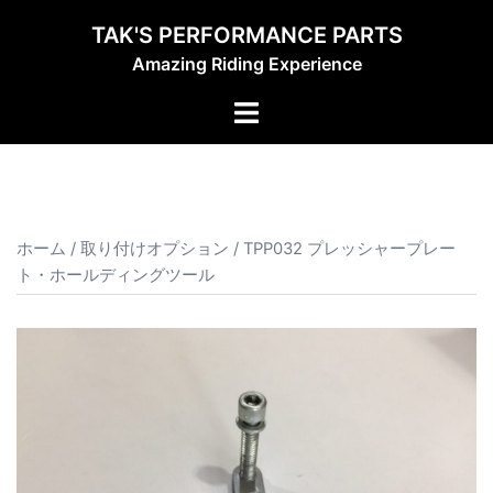
コ
TAK'S PERFORMANCE PARTS
ン
Amazing Riding Experience
テ
ン
ト
ツ
グ
へ
ル
ス
メ
キ
ニ
ッ
ュ
ホーム
/
取り付けオプション
/ TPP032 プレッシャープレー
プ
ト・ホールディングツール
ー