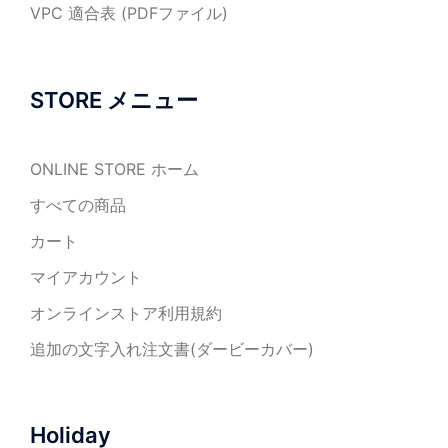
か
VPC 適合表 (PDFファイル)
ら
選
択
STORE メニュー
で
き
ま
ONLINE STORE ホーム
す
すべての商品
カート
マイアカウント
オンラインストア利用規約
追加の文字入れ注文書(ダービーカバー)
Holiday