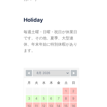
Holiday
毎週土曜・日曜・祝日が休業日
です。その他、夏季、大型連
休、年末年始に特別休暇があり
ます。
月
火
水
木
金
土
日
1
2
3
4
5
6
7
8
9
10
11
12
13
14
15
16