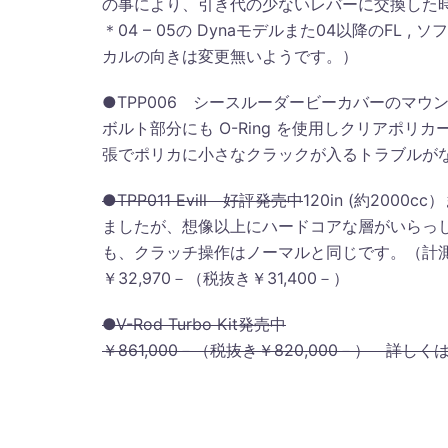
の事により、引き代の少ないレバーに交換した
＊04 – 05の Dynaモデルまた04以降のF
カルの向きは変更無いようです。）
●TPP006 シースルーダービーカバーのマウ
ボルト部分にも O-Ring を使用しクリアポ
張でポリカに小さなクラックが入るトラブルが
●TPP011 Evill 好評発売中
120in (約200
ましたが、想像以上にハードコアな層がいらっしゃる
も、クラッチ操作はノーマルと同じです。（計測
￥32,970－（税抜き￥31,400－）
●V-Rod Turbo Kit発売中
￥861,000－（税抜き￥820,000－） 詳しく