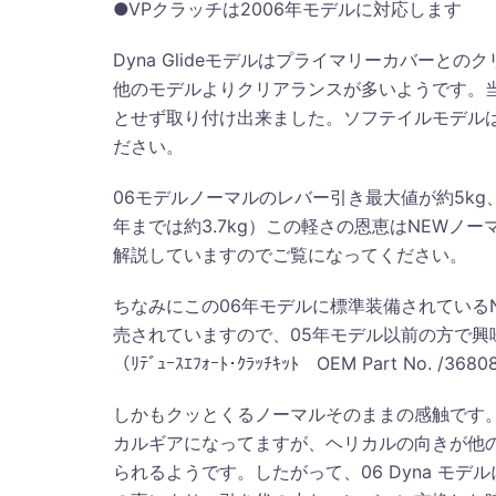
●VPクラッチは2006年モデルに対応します
Dyna Glideモデルはプライマリーカバー
他のモデルよりクリアランスが多いようです。当
とせず取り付け出来ました。ソフテイルモデルは
ださい。
06モデルノーマルのレバー引き最大値が約5kg、T
年までは約3.7kg）この軽さの恩恵はNEWノーマ
解説していますのでご覧になってください。
ちなみにこの06年モデルに標準装備されている
売されていますので、05年モデル以前の方で
（ﾘﾃﾞｭｰｽｴﾌｫｰﾄ･ｸﾗｯﾁｷｯﾄ OEM Part No
しかもクッとくるノーマルそのままの感触です。
カルギアになってますが、ヘリカルの向きが他
られるようです。したがって、06 Dyna モ