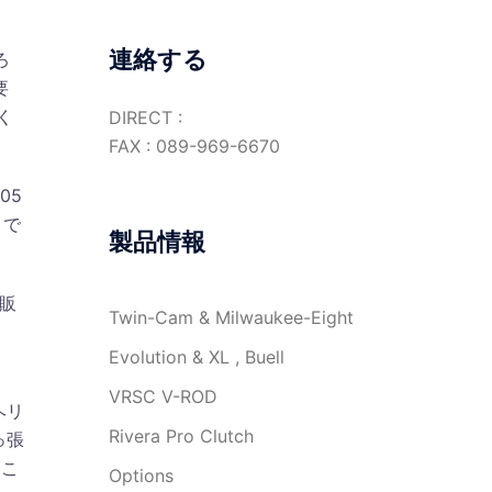
連絡する
ろ
要
く
DIRECT :
FAX : 089-969-6670
05
 で
製品情報
販
Twin-Cam & Milwaukee-Eight
Evolution & XL , Buell
VRSC V-ROD
ヘリ
Rivera Pro Clutch
っ張
。こ
Options