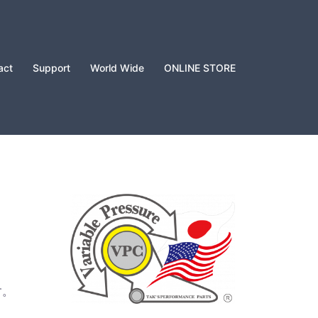
act
Support
World Wide
ONLINE STORE
す。