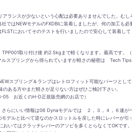
とのクリアランスが少ないという心配は必要ありませんでした。むし
社ではNEWモデルのFXDBIに装着しましたが、何の加工も必
FLSTにおいてそのテストを行いましたので安心して装着して
PP001取り付け後 約2.5kgまで軽くなります。最高です。（
ルスプリングから得られていますが軽さの秘密は Tech Tips
NEWスプリング＆ランプはレトロフィット可能なパーツとして
興味のある方やまだ軽さが足りない方はぜひご検討下さい。
. /36808-05 お近くのH-D正規販売網のお店で）
さらにいい情報は06 Dynaモデルでは ２，３，４，６速が
のモデルと比べて逆なのかスロットルを戻した時にレバーが引
デルにおいてはクラッチレバーのアソビを多くとらなくてOKです