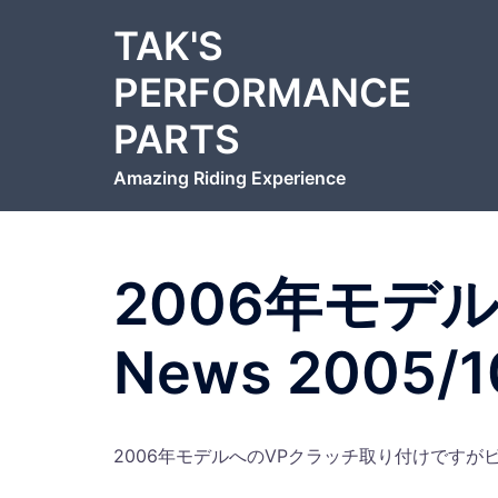
コ
TAK'S
ン
テ
PERFORMANCE
ン
PARTS
ツ
へ
Amazing Riding Experience
ス
キ
ッ
プ
2006年モデ
News 2005/1
2006年モデルへのVPクラッチ取り付けです