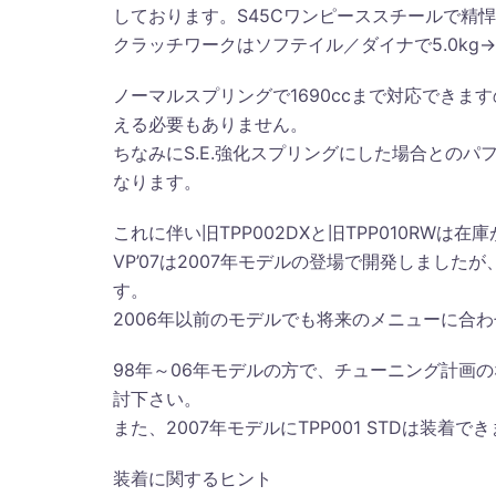
しております。S45Cワンピーススチールで精
クラッチワークはソフテイル／ダイナで5.0kg→3.
ノーマルスプリングで1690ccまで対応できま
える必要もありません。
ちなみにS.E.強化スプリングにした場合との
なります。
これに伴い旧TPP002DXと旧TPP010RW
VP’07は2007年モデルの登場で開発しましたが
す。
2006年以前のモデルでも将来のメニューに合
98年～06年モデルの方で、チューニング計画のない
討下さい。
また、2007年モデルにTPP001 STDは装着
装着に関するヒント