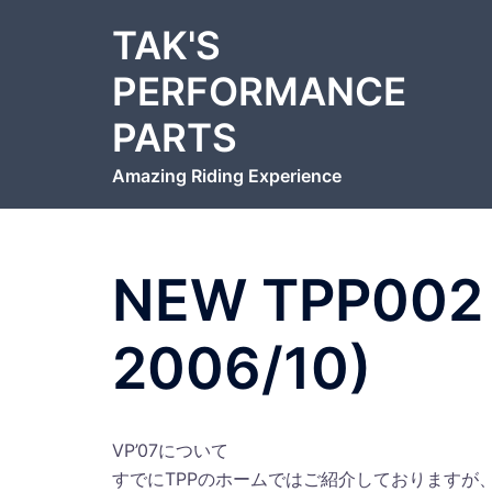
コ
TAK'S
ン
テ
PERFORMANCE
ン
PARTS
ツ
へ
Amazing Riding Experience
ス
キ
ッ
プ
NEW TPP002 
2006/10)
VP’07について
すでにTPPのホームではご紹介しておりますが、2