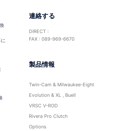
連絡する
換
DIRECT :
FAX : 089-969-6670
事に
製品情報
ま
Twin-Cam & Milwaukee-Eight
Evolution & XL , Buell
検
VRSC V-ROD
Rivera Pro Clutch
Options