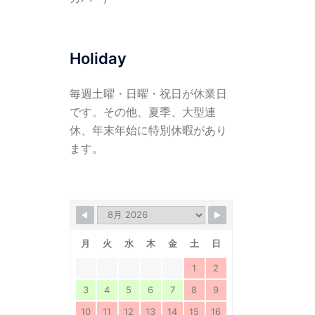
Holiday
毎週土曜・日曜・祝日が休業日
です。その他、夏季、大型連
休、年末年始に特別休暇があり
ます。
月
火
水
木
金
土
日
1
2
3
4
5
6
7
8
9
10
11
12
13
14
15
16