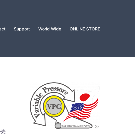
act
Support
World Wide
ONLINE STORE
発売