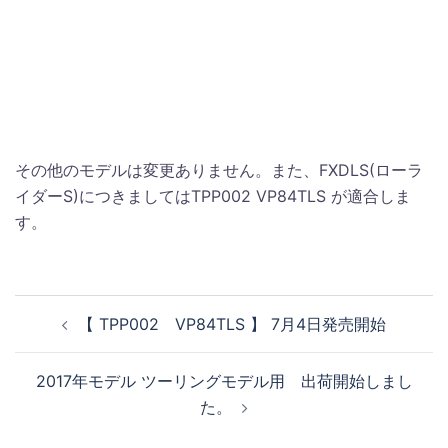
・2017年 Sシリーズ FLSS (ソフテイルスリムS）
＆ FLSTFBS（ファットボーイローS)
・2017年 CVO
・2017年 FLHTCUTG(トライグライドウルトラ) &
FLRT(フリーウィーラー）
その他のモデルは変更ありません。また、FXDLS(ローラ
イダーS)につきましてはTPP002 VP84TLS が適合しま
す。
投
【 TPP002 VP84TLS 】 7月4日発売開始
稿
ナ
2017年モデル ツーリングモデル用 出荷開始しまし
ビ
た。
ゲ
ー