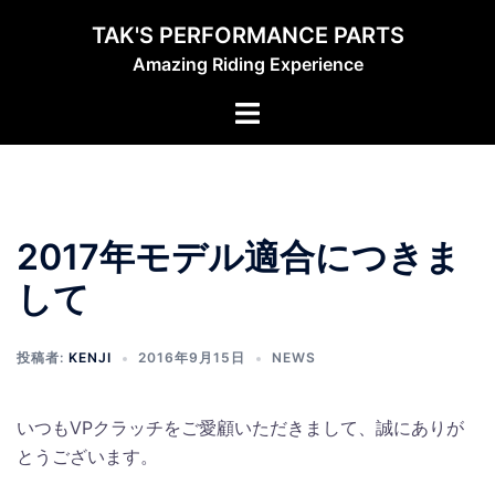
コ
TAK'S PERFORMANCE PARTS
ン
Amazing Riding Experience
テ
ン
ト
ツ
グ
へ
ル
ス
メ
キ
ニ
ッ
2017年モデル適合につきま
ュ
プ
ー
して
投稿者:
KENJI
2016年9月15日
NEWS
いつもVPクラッチをご愛顧いただきまして、誠にありが
とうございます。