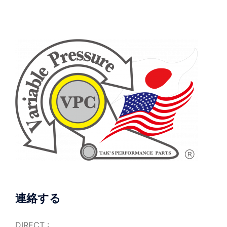
シ
ョ
ン
連絡する
DIRECT :